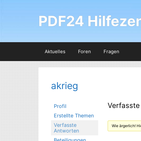
Zum
Inhalt
PDF24 Hilfeze
springen
Aktuelles
Foren
Fragen
akrieg
Verfasste
Profil
Erstellte Themen
Verfasste
Wie ärgerlich! H
Antworten
Beteiligungen