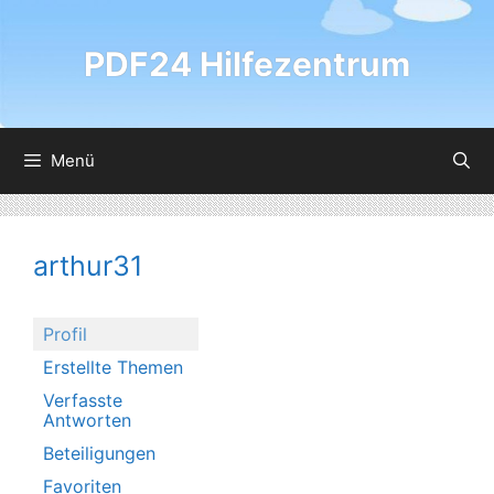
Zum
Inhalt
PDF24 Hilfezentrum
springen
Menü
arthur31
Profil
Erstellte Themen
Verfasste
Antworten
Beteiligungen
Favoriten