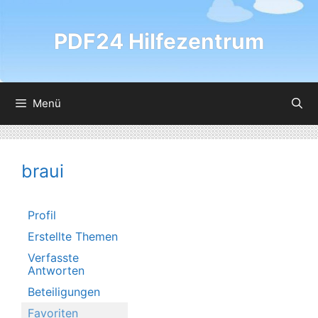
Zum
Inhalt
PDF24 Hilfezentrum
springen
Menü
braui
Profil
Erstellte Themen
Verfasste
Antworten
Beteiligungen
Favoriten