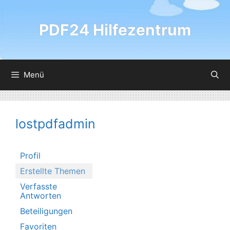
Zum
Inhalt
PDF24 Hilfezentrum
springen
Menü
lostpdfadmin
Profil
Erstellte Themen
Verfasste
Antworten
Beteiligungen
Favoriten