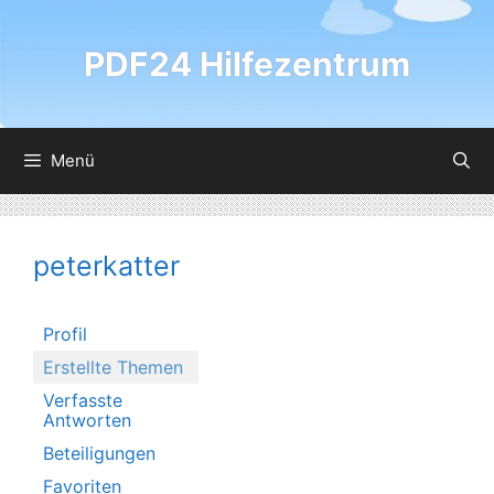
Zum
Inhalt
PDF24 Hilfezentrum
springen
Menü
peterkatter
Profil
Erstellte Themen
Verfasste
Antworten
Beteiligungen
Favoriten