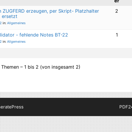
er
 ZUGFERD erzeugen, per Skript- Platzhalter
2
 ersetzt
62
in:
Allgemeines
idator - fehlende Notes BT-22
1
62
in:
Allgemeines
 Themen – 1 bis 2 (von insgesamt 2)
eratePress
PDF2