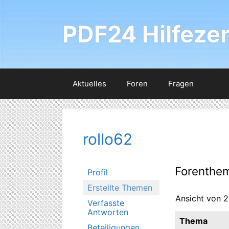
Zum
Inhalt
PDF24 Hilfeze
springen
Aktuelles
Foren
Fragen
rollo62
Forenthem
Profil
Erstellte Themen
Ansicht von 2
Verfasste
Antworten
Thema
Beteiligungen