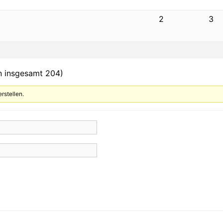
2
3
on insgesamt 204)
rstellen.