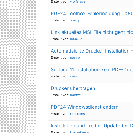
Erstellt von:
wolfsrabe
PDF24 Toolbox Fehlermeldung 0x8
Erstellt von:
shady
Link aktuelles MSI-File nicht geht ni
Erstellt von:
mfacius
Automatisierte Drucker-Installatio
Erstellt von:
stemp
Surface 11 Installation kein PDF-Dru
Erstellt von:
cesio
Drucker übertragen
Erstellt von:
mattzz
PDF24 Windowsdienst ändern
Erstellt von:
rfhinrichs
Installation und Treiber Update bei 
Erstellt von:
kleinerkoenig