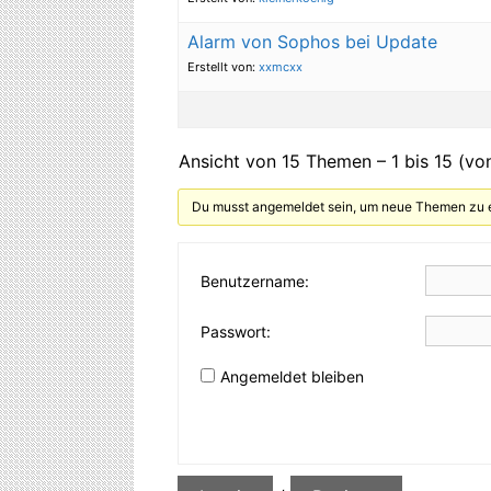
Alarm von Sophos bei Update
Erstellt von:
xxmcxx
Ansicht von 15 Themen – 1 bis 15 (v
Du musst angemeldet sein, um neue Themen zu e
Benutzername:
Passwort:
Angemeldet bleiben