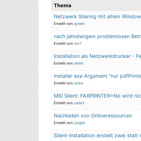
Thema
Netzwerk Sharing mit altem Window
Erstellt von:
graefe
nach jahrelangem problemlosen Betri
Erstellt von:
dsr1
Installation als Netzwerkdrucker - F
Erstellt von:
deifel
Installer exe Argument "nur pdfPrinte
Erstellt von:
andia
MSI Silent: FAXPRINTER=No wird ni
Erstellt von:
palle3
Nachladen von Onlineressourcen
Erstellt von:
jesgdz
Silent-Installation erstellt zwei sta