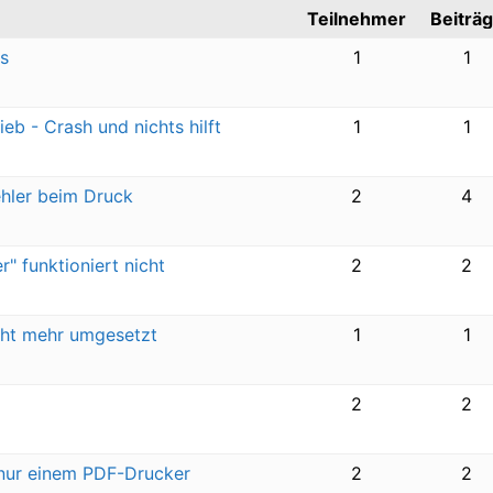
Teilnehmer
Beiträ
s
1
1
eb - Crash und nichts hilft
1
1
ehler beim Druck
2
4
r" funktioniert nicht
2
2
cht mehr umgesetzt
1
1
2
2
tt nur einem PDF-Drucker
2
2