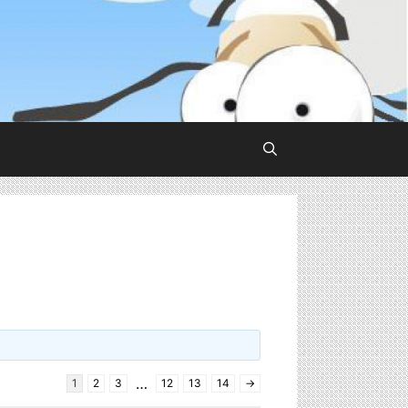
…
1
2
3
12
13
14
→