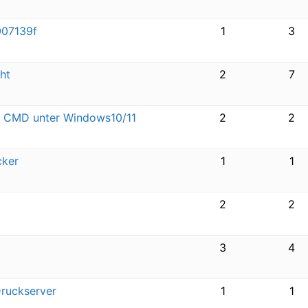
007139f
1
3
cht
2
7
n - CMD unter Windows10/11
2
2
cker
1
1
2
2
3
4
Druckserver
1
1