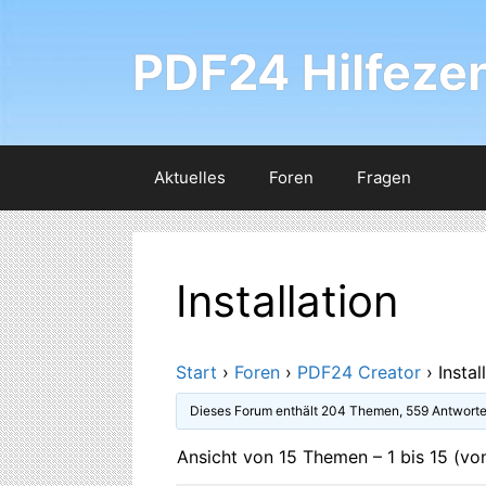
Zum
Inhalt
PDF24 Hilfeze
springen
Aktuelles
Foren
Fragen
Installation
Start
›
Foren
›
PDF24 Creator
›
Instal
Dieses Forum enthält 204 Themen, 559 Antworte
Ansicht von 15 Themen – 1 bis 15 (v