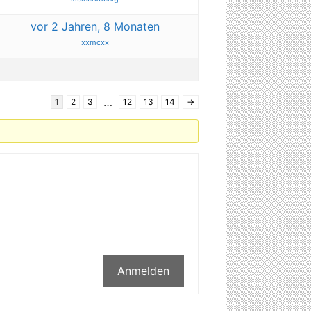
vor 2 Jahren, 8 Monaten
xxmcxx
…
1
2
3
12
13
14
→
Anmelden