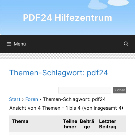
Zum
Inhalt
PDF24 Hilfezentrum
springen
Menü
Themen-Schlagwort: pdf24
Start
›
Foren
›
Themen-Schlagwort: pdf24
Ansicht von 4 Themen – 1 bis 4 (von insgesamt 4)
Thema
Teilne
Beiträ
Letzter
hmer
ge
Beitrag