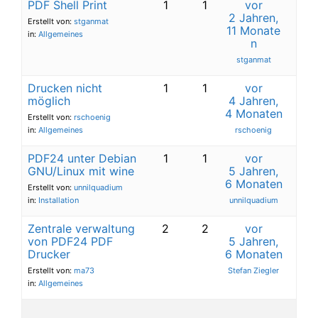
PDF Shell Print
1
1
vor
2 Jahren,
Erstellt von:
stganmat
11 Monate
in:
Allgemeines
n
stganmat
Drucken nicht
1
1
vor
möglich
4 Jahren,
4 Monaten
Erstellt von:
rschoenig
in:
Allgemeines
rschoenig
PDF24 unter Debian
1
1
vor
GNU/Linux mit wine
5 Jahren,
6 Monaten
Erstellt von:
unnilquadium
in:
Installation
unnilquadium
Zentrale verwaltung
2
2
vor
von PDF24 PDF
5 Jahren,
Drucker
6 Monaten
Erstellt von:
ma73
Stefan Ziegler
in:
Allgemeines