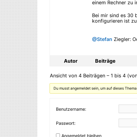
einem Rechner zu i
Bei mir sind es 30
konfigurieren ist 
@Stefan
Ziegler: O
Autor
Beiträge
Ansicht von 4 Beiträgen – 1 bis 4 (vo
Du musst angemeldet sein, um auf dieses Thema
Benutzername:
Passwort:
Angemeldet bleiben