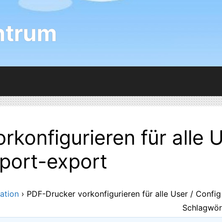
ntrum
konfigurieren für alle U
mport-export
lation
›
PDF-Drucker vorkonfigurieren für alle User / Confi
Schlagwör