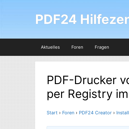
Zum
Inhalt
PDF24 Hilfeze
springen
Aktuelles
Foren
Fragen
PDF-Drucker vor
per Registry i
Start
›
Foren
›
PDF24 Creator
›
Instal