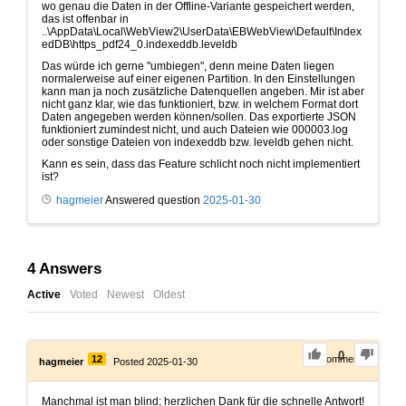
wo genau die Daten in der Offline-Variante gespeichert werden,
das ist offenbar in
..\AppData\Local\WebView2\UserData\EBWebView\Default\Index
edDB\https_pdf24_0.indexeddb.leveldb
Das würde ich gerne "umbiegen", denn meine Daten liegen
normalerweise auf einer eigenen Partition. In den Einstellungen
kann man ja noch zusätzliche Datenquellen angeben. Mir ist aber
nicht ganz klar, wie das funktioniert, bzw. in welchem Format dort
Daten angegeben werden können/sollen. Das exportierte JSON
funktioniert zumindest nicht, und auch Dateien wie 000003.log
oder sonstige Dateien von indexeddb bzw. leveldb gehen nicht.
Kann es sein, dass das Feature schlicht noch nicht implementiert
ist?
hagmeier
Answered question
2025-01-30
4
Answers
Active
Voted
Newest
Oldest
0
12
0
Comments
hagmeier
Posted 2025-01-30
Manchmal ist man blind; herzlichen Dank für die schnelle Antwort!