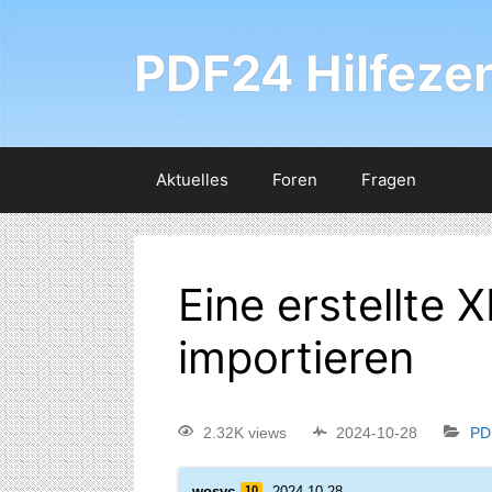
PDF24 Hilfeze
Aktuelles
Foren
Fragen
Eine erstellte 
importieren
2.32K views
2024-10-28
PD
wosvc
10
2024-10-28