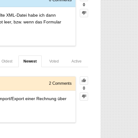
0
lte XML-Datei habe ich dann
bt leer, bzw. wenn das Formular
Oldest
Newest
Voted
Active
2
Comments
0
 Import/Export einer Rechnung über