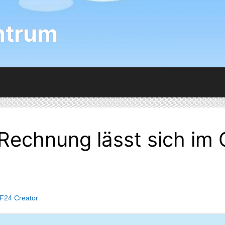
ntrum
XRechnung lässt sich im 
F24 Creator