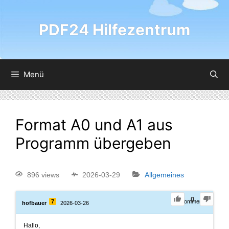
PDF24 Hilfezentrum
Menü
Format A0 und A1 aus
Programm übergeben
896 views
2026-03-29
Allgemeines
0
7
0
Comments
hofbauer
2026-03-26
Hallo,