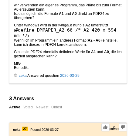
wir verwenden ein eigenes Programm, das Pläne bis zum Format
A0 erzeugen kann.
Ist es möglich, die Formate
A1
und
A0
direkt an PDF24 zu
übergeben?
Unter Windows wird in der
wingdi.h
nur bis
A2
unterstützt
#define DMPAPER_A2 66 /* A2 420 x 594
(
mm */
).
Wenn ich im Programm ein anderes Format (
A2 - A6
) einstelle,
kann ich dieses in PDF24 korrekt ansteuern.
Gibt es in PDF24 ebenfalls definierte Werte für
A1
und
A0
, die ich
gezielt ansprechen kann?
MfG
Benedikt
ceka
Answered question
2026-03-29
3
Answers
Active
Voted
Newest
Oldest
0
27
0
Comments
ceka
Posted 2026-03-27