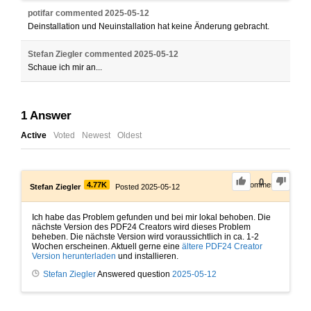
potifar
commented
2025-05-12
Deinstallation und Neuinstallation hat keine Änderung gebracht.
Stefan Ziegler
commented
2025-05-12
Schaue ich mir an...
1
Answer
Active
Voted
Newest
Oldest
0
4.77K
0
Comments
Stefan Ziegler
Posted 2025-05-12
Ich habe das Problem gefunden und bei mir lokal behoben. Die
nächste Version des PDF24 Creators wird dieses Problem
beheben. Die nächste Version wird voraussichtlich in ca. 1-2
Wochen erscheinen. Aktuell gerne eine
ältere PDF24 Creator
Version herunterladen
und installieren.
Stefan Ziegler
Answered question
2025-05-12