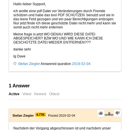
Hallo lieber Support,
ich wollte eine pdf Datei vor Veränderungen durch Fremde
schützen und habe das tool PDF SCHÜTZEN benutzt und sie in
das leere Feld gezogen und ein paar Berechtigungen entzogen.
Nur jetzt finde ich diese geschützte Datei nicht mehr und kann sie
somit auch nicht mehr enternen
Meine frage is jetzt WO GENAU WIRD DIESE DATEI
ABGESPEICHERT BZW WO UND WIE KANN ICH DIESE
GESCHÜTZTE DATEI WIEDER ENTFERNEN???
danke sehr
lg Dave
Stefan Ziegler
Answered question
2019-02-04
1
Answer
Active
Voted
Newest
Oldest
0
4.77K
0
Comments
Stefan Ziegler
Posted 2019-02-04
Nachdem der Vorgang abgeschlossen ist und nachdem unser