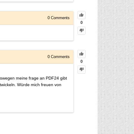
0
Comments
0
0
Comments
0
 Deswegen meine frage an PDF24 gibt
ntwickeln. Würde mich freuen von