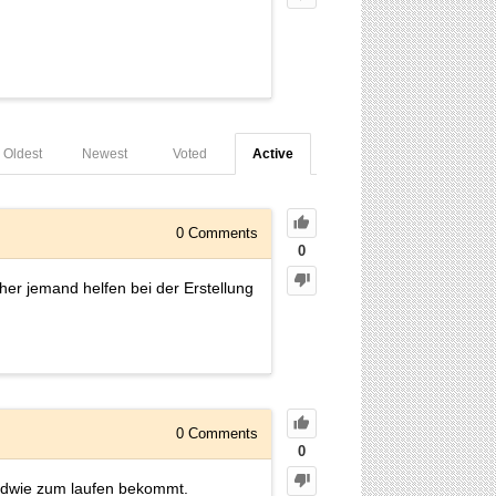
Oldest
Newest
Voted
Active
0
Comments
0
er jemand helfen bei der Erstellung
0
Comments
0
endwie zum laufen bekommt.