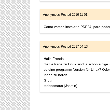
Anonymous
Posted 2016-11-01
Como vamos instalar o PDF24, para pode
Anonymous
Posted 2017-04-13
Hallo Frends,
die Beiträge zu Linux sind ja schon einig
es eine programm Version für Linux? Oder
Ihnen zu hören.
Gruß
technomaus (Jasmin)