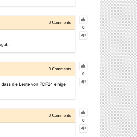
0
Comments
0
gal...
0
Comments
0
ch, dass die Leute von PDF24 einige
0
Comments
0