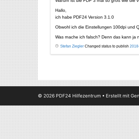
Warum ist die PDF 3 mal so groß wie die 
Hallo,
ich habe PDF24 Version 3.1.0
Obwohl ich die Einstellungen 100dpi und Q
Was mache ich falsch? Denn das kann ja n
Stefan Ziegler
Changed status to publish
2018
© 2026 PDF24 Hilfezentrum
• Erstellt mit
Gen