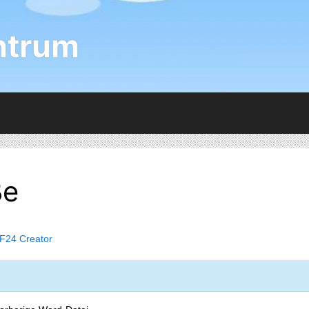
ntrum
ße
F24 Creator