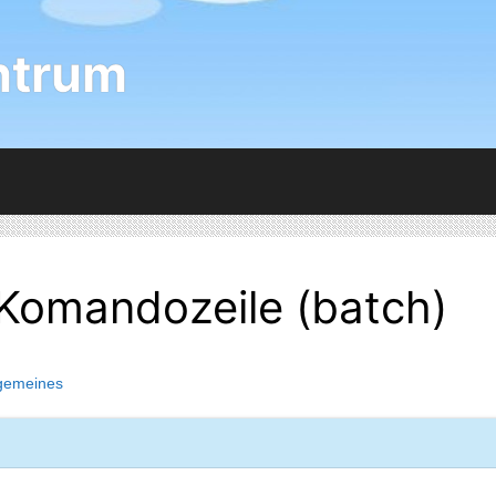
ntrum
 Komandozeile (batch)
lgemeines