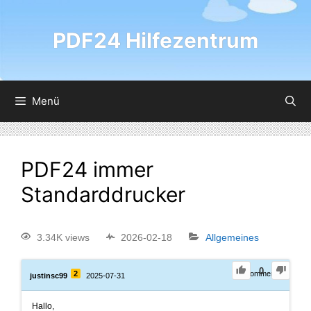
PDF24 Hilfezentrum
Menü
PDF24 immer
Standarddrucker
3.34K views
2026-02-18
Allgemeines
0
2
0
Comments
justinsc99
2025-07-31
Hallo,