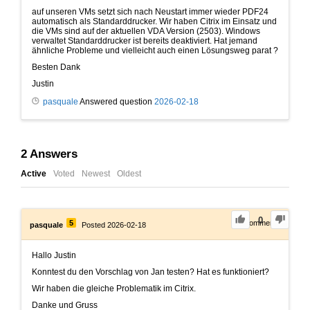
auf unseren VMs setzt sich nach Neustart immer wieder PDF24
automatisch als Standarddrucker. Wir haben Citrix im Einsatz und
die VMs sind auf der aktuellen VDA Version (2503). Windows
verwaltet Standarddrucker ist bereits deaktiviert. Hat jemand
ähnliche Probleme und vielleicht auch einen Lösungsweg parat ?
Besten Dank
Justin
pasquale
Answered question
2026-02-18
2
Answers
Active
Voted
Newest
Oldest
0
5
0
Comments
pasquale
Posted 2026-02-18
Hallo Justin
Konntest du den Vorschlag von Jan testen? Hat es funktioniert?
Wir haben die gleiche Problematik im Citrix.
Danke und Gruss