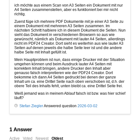
ich möchte aus einem Scan von A3 Seiten ein Dokument mit nur
A4 Seiten zusammenstellen, aber es funktioniert bei mir nicht
richtig.
Zuerst füge ich mehrere PDF Dokumente mit je einer A3 Seite zu
einem Dokument mit mehreren A3 Seiten zusammen. Im
nächsten Schritt halbiere ich in diesem Dokument die Seiten. Nun
sieht das Dokument in verschiedenen Browsern so aus wie
gewünscht, nämlich als Dokument mit lauter A4 Seiten, allerdings
nicht im PDF24 Creator. Dort sieht es weiterhin aus wie lauter A3
Seiten auf denen jeweils die halbe Seite leer ist und die andere
halbe Seite mit Inhalt gefüllt ist.
Mein Hauptproblem ist nun, dass einige Drucker mit der Situation
umgehen können und beim Ausdruck lauter A4 Seiten mit
korrektem Inhalt bringen, andere Drucker den Inhalt aber
genauso falsch interpretieren wie der PDF24 Creator. Dort
bekomme ich dann A4 Seiten gedruckt bei denen der ganze
Inhalt um ca. eine Drittel Seite nach oben verschoben ist, d.h. der
obere Teil des Inhalts fehlt, unten bleibt ca. eine Drittel Seite frei.
Weiß jemand was in meinem Ablauf falsch ist bzw. was hier schief
läuft?
Stefan Ziegler
Answered question
2026-03-02
1
Answer
Active
Voted
Newest
Oldest