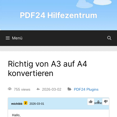
PDF24 Hilfezentrum
Menü
Richtig von A3 auf A4
konvertieren
755 views
2026-03-02
PDF24 Plugins
0
2
0
Comments
michibb
2026-03-01
Hallo,