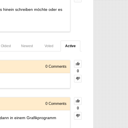
os hinein schreiben möchte oder es
Oldest
Newest
Voted
Active
0
Comments
0
0
Comments
0
n dann in einem Grafikprogramm