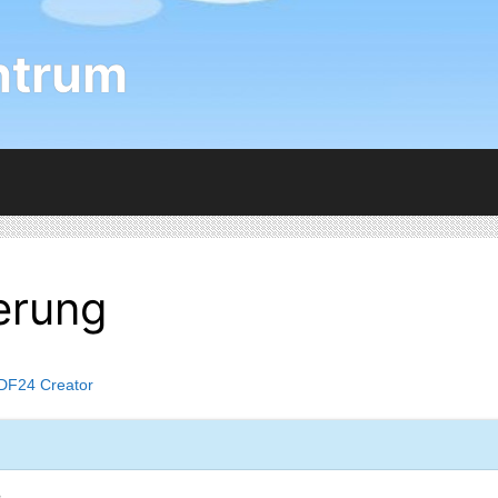
ntrum
erung
DF24 Creator