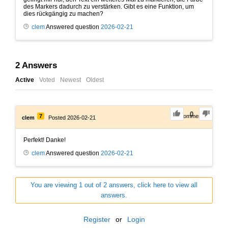
des Markers dadurch zu verstärken. Gibt es eine Funktion, um
dies rückgängig zu machen?
clem
Answered question
2026-02-21
2
Answers
Active
Voted
Newest
Oldest
0
7
0
Comments
clem
Posted 2026-02-21
Perfekt! Danke!
clem
Answered question
2026-02-21
You are viewing 1 out of 2 answers, click here to view all
answers.
Register
or
Login