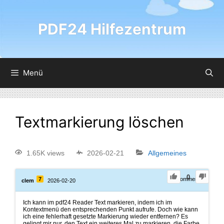
PDF24 Hilfezentrum
Menü
Textmarkierung löschen
1.65K views
2026-02-21
Allgemeines
0
7
0
Comments
clem
2026-02-20
Ich kann im pdf24 Reader Text markieren, indem ich im
Kontextmenü den entsprechenden Punkt aufrufe. Doch wie kann
ich eine fehlerhaft gesetzte Markierung wieder entfernen? Es
gelingt mir nur, den Text ein weiteres Mal zu markieren, die Farbe