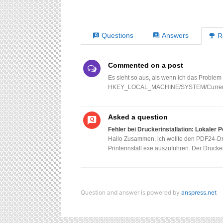
Questions
Answers
R
Commented on a post
Es sieht so aus, als wenn ich das Problem 
HKEY_LOCAL_MACHINE/SYSTEM/CurrentCont
Asked a question
Fehler bei Druckerinstallation: Lokaler P
Hallo Zusammen, ich wollte den PDF24-Druc
Printerinstall.exe auszuführen. Der Drucker
Question and answer is powered by
anspress.net