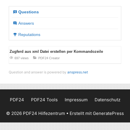
Questions
Answers
Reputations
Zugferd aus xml Datei erstellen per Kommandozeile
697 views
PDF24 Creator
Question and answer is powered by
anspress.net
PDF24
PDF24 Tools
Impressum
Datenschutz
© 2026 PDF24 Hilfezentrum
• Erstellt mit
GeneratePress