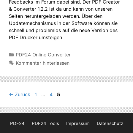
Feedbacks im Forum dabei sind. Der PDF Creator
& Converter 1.2.2 ist da und kann von unseren
Seiten heruntergeladen werden. Über den
Updatemechanismus in der Software können sie
schnell und problemlos auf die neue Version des
PDF Drucker umsteigen
Kategorien
PDF24 Online Converter
Kommentar hinterlassen
Seite
Seite
Seite
←
Zurück
1
…
4
5
PDF24
PDF24 Tools
Impressum
Datenschutz