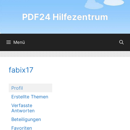
Zum
Inhalt
PDF24 Hilfezentrum
springen
Menü
fabix17
Profil
Erstellte Themen
Verfasste
Antworten
Beteiligungen
Favoriten