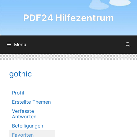
Zum
Inhalt
PDF24 Hilfezentrum
springen
Menü
gothic
Profil
Erstellte Themen
Verfasste
Antworten
Beteiligungen
Favoriten