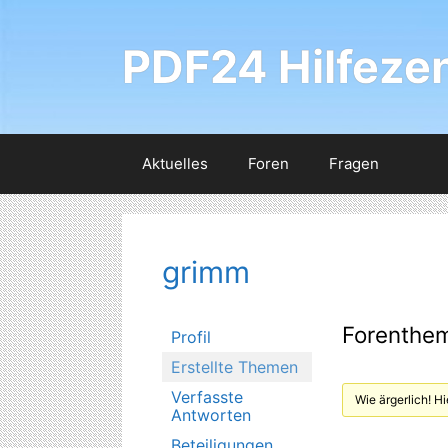
Zum
Inhalt
PDF24 Hilfeze
springen
Aktuelles
Foren
Fragen
grimm
Forenthem
Profil
Erstellte Themen
Verfasste
Wie ärgerlich! 
Antworten
Beteiligungen