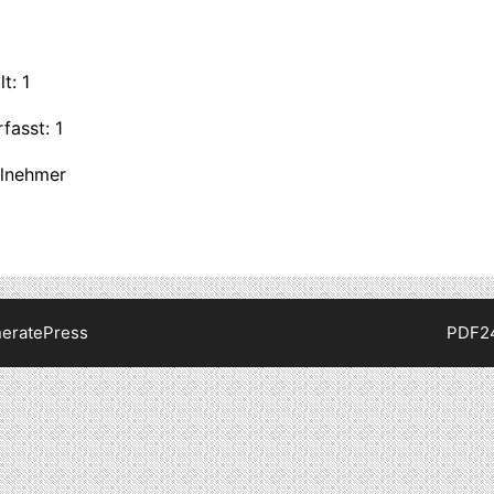
t: 1
fasst: 1
ilnehmer
eratePress
PDF2