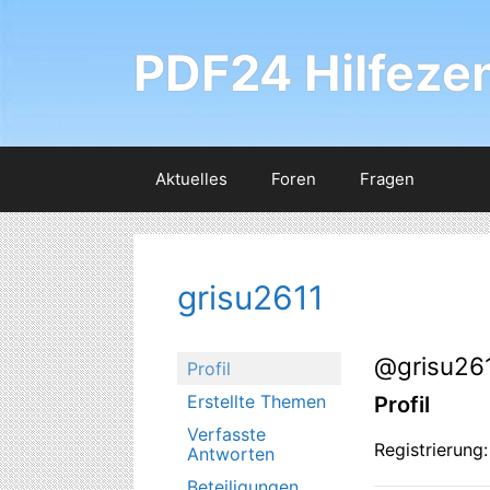
Zum
Inhalt
PDF24 Hilfeze
springen
Aktuelles
Foren
Fragen
grisu2611
@grisu26
Profil
Erstellte Themen
Profil
Verfasste
Registrierung
Antworten
Beteiligungen