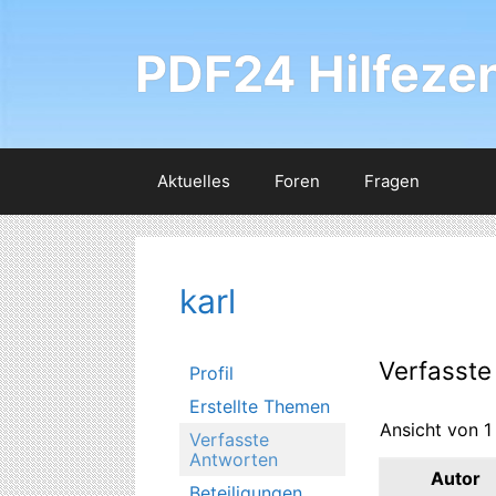
Zum
Inhalt
PDF24 Hilfeze
springen
Aktuelles
Foren
Fragen
karl
Verfasste
Profil
Erstellte Themen
Ansicht von 1
Verfasste
Antworten
Autor
Beteiligungen