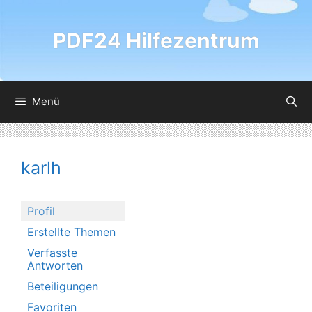
Zum
Inhalt
PDF24 Hilfezentrum
springen
Menü
karlh
Profil
Erstellte Themen
Verfasste
Antworten
Beteiligungen
Favoriten