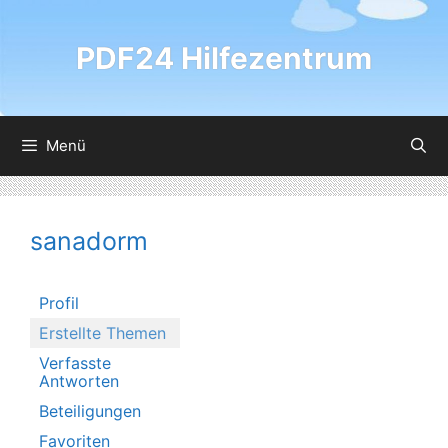
Zum
Inhalt
PDF24 Hilfezentrum
springen
Menü
sanadorm
Profil
Erstellte Themen
Verfasste
Antworten
Beteiligungen
Favoriten