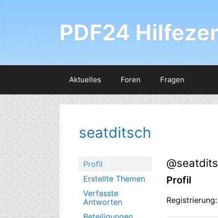
Zum
Inhalt
PDF24 Hilfeze
springen
Aktuelles
Foren
Fragen
seatditsch
@seatdit
Profil
Erstellte Themen
Profil
Verfasste
Registrierung
Antworten
Beteiligungen