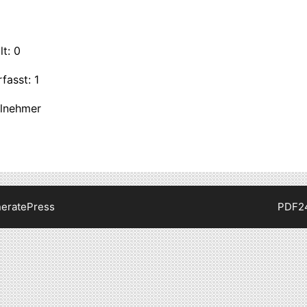
t: 0
fasst: 1
ilnehmer
eratePress
PDF2