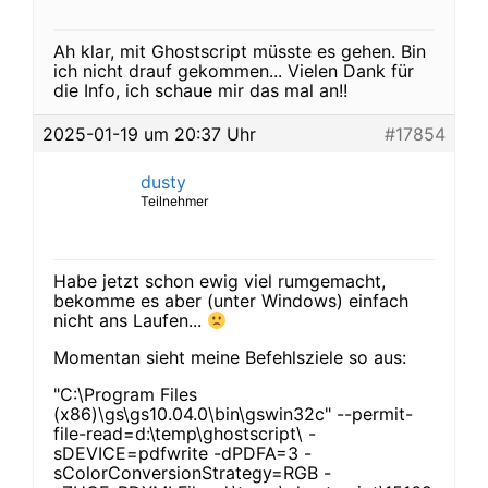
Ah klar, mit Ghostscript müsste es gehen. Bin
ich nicht drauf gekommen... Vielen Dank für
die Info, ich schaue mir das mal an!!
2025-01-19 um 20:37 Uhr
#17854
dusty
Teilnehmer
Habe jetzt schon ewig viel rumgemacht,
bekomme es aber (unter Windows) einfach
nicht ans Laufen...
Momentan sieht meine Befehlsziele so aus:
"C:\Program Files
(x86)\gs\gs10.04.0\bin\gswin32c" --permit-
file-read=d:\temp\ghostscript\ -
sDEVICE=pdfwrite -dPDFA=3 -
sColorConversionStrategy=RGB -