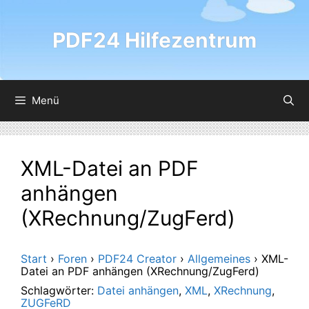
Zum
Inhalt
PDF24 Hilfezentrum
springen
Menü
XML-Datei an PDF
anhängen
(XRechnung/ZugFerd)
Start
›
Foren
›
PDF24 Creator
›
Allgemeines
›
XML-
Datei an PDF anhängen (XRechnung/ZugFerd)
Schlagwörter:
Datei anhängen
,
XML
,
XRechnung
,
ZUGFeRD