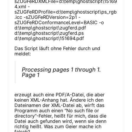
sZUGFeRDXMLFile=d:\temp\ghostscript\15169
4.xml -
sZUGFeRDProfile=d:\temp\ghostscript\ps_rgb
.icc -sZUGFeRDVersion=2p1 -
sZUGFeRDConformanceLevel=BASIC -o
d:\temp\ghostscript\zugferd.pdf
d:\temp\ghostscript\zugferd.ps
d:\temp\ghostscript\151694.pdf
Das Script läuft ohne Fehler durch und
meldet:
Processing pages 1 through 1.
Page 1
erzeugt auch eine PDF/A-Datei, die aber
keinen XML-Anhang hat. Ändere ich den
Dateinamen der XML-Datei ab, wirft das
Programm auch einen "No such file or
directory"-Fehler, heißt für mich, dass die
Datei auch gefunden wird, wenn sie denn
richtig heißt. Was zum Geier mache ich
falsch?