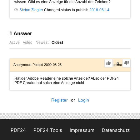
wissen. Gibt es eine Anzeige für die Anzahl der Zeichen?
Stefan Ziegler
Changed status to publish
2018-06-14
1
Answer
Active
Voted
Newest
Oldest
0
Anonymous
Posted 2009-08-25
0
Comments
Hat der Adobe Reader eine solche Anzeige? ALso der PDF24
PDF Creator hat solch eine Anzeige nicht.
Register
or
Login
PDF24
PDF24 Tools
Impressum
Datenschutz