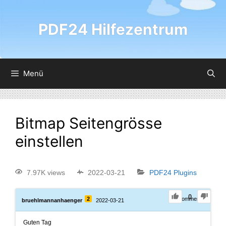
PDF24 Hilfezentrum
Menü
Bitmap Seitengrösse
einstellen
7.97K views
2022-03-21
PDF24 Plugins
0
2
0
Comments
bruehlmannanhaenger
2022-03-21
Guten Tag