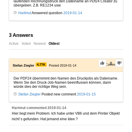
laufenden Rechnungsdruck den Dateiname an PDf24 Creator zu
übergeben. Z.B. RE1234 usw.
Hartmut
Answered question
2019-01-14
3
Answers
Active
Voted
Newest
Oldest
0
4.77K
1
Comment
Stefan Ziegler
Posted 2019-01-14
Der PDF24 übernimmt den Namen des Druckjobs als Dateiname.
Wenn Sie den Druck-Job-Namen beeinflussen können, dann
würde dies der richtige Weg sein.
Stefan Ziegler
Posted new comment
2019-01-15
Hartmut
commented
2019-01-14
Hier liegt mein Problem. Ich habe unter VB6 und dem Printer Objekt
nicht´s gefunden. Hat jemand eine Idee ?