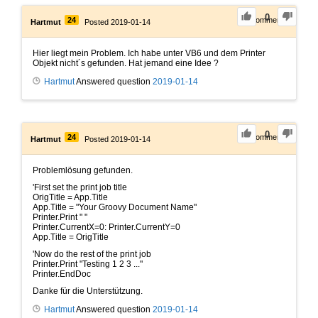
0
24
0
Comments
Hartmut
Posted 2019-01-14
Hier liegt mein Problem. Ich habe unter VB6 und dem Printer
Objekt nicht´s gefunden. Hat jemand eine Idee ?
Hartmut
Answered question
2019-01-14
0
24
0
Comments
Hartmut
Posted 2019-01-14
Problemlösung gefunden.
'First set the print job title
OrigTitle = App.Title
App.Title = "Your Groovy Document Name"
Printer.Print " "
Printer.CurrentX=0: Printer.CurrentY=0
App.Title = OrigTitle
'Now do the rest of the print job
Printer.Print "Testing 1 2 3 ..."
Printer.EndDoc
Danke für die Unterstützung.
Hartmut
Answered question
2019-01-14