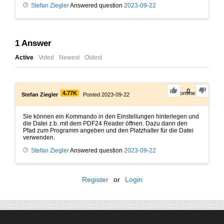
Stefan Ziegler
Answered question
2023-09-22
1
Answer
Active
Voted
Newest
Oldest
0
4.77K
0
Comments
Stefan Ziegler
Posted 2023-09-22
Sie können ein Kommando in den Einstellungen hinterlegen und
die Datei z.b. mit dem PDF24 Reader öffnen. Dazu dann den
Pfad zum Programm angeben und den Platzhalter für die Datei
verwenden.
Stefan Ziegler
Answered question
2023-09-22
Register
or
Login