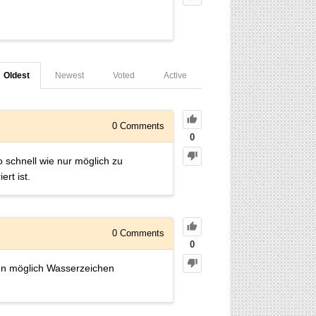
Oldest
Newest
Voted
Active
0
Comments
0
o schnell wie nur möglich zu
rt ist.
0
Comments
0
ann möglich Wasserzeichen