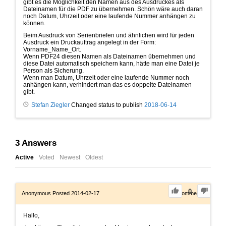
gibt es die Möglichkeit den Namen aus des Ausdruckes als
Dateinamen für die PDF zu übernehmen. Schön wäre auch daran
noch Datum, Uhrzeit oder eine laufende Nummer anhängen zu
können.
Beim Ausdruck von Serienbriefen und ähnlichen wird für jeden
Ausdruck ein Druckauftrag angelegt in der Form:
Vorname_Name_Ort.
Wenn PDF24 diesen Namen als Dateinamen übernehmen und
diese Datei automatisch speichern kann, hätte man eine Datei je
Person als Sicherung.
Wenn man Datum, Uhrzeit oder eine laufende Nummer noch
anhängen kann, verhindert man das es doppelte Dateinamen
gibt.
Stefan Ziegler
Changed status to publish
2018-06-14
3
Answers
Active
Voted
Newest
Oldest
0
Anonymous
Posted 2014-02-17
0
Comments
Hallo,