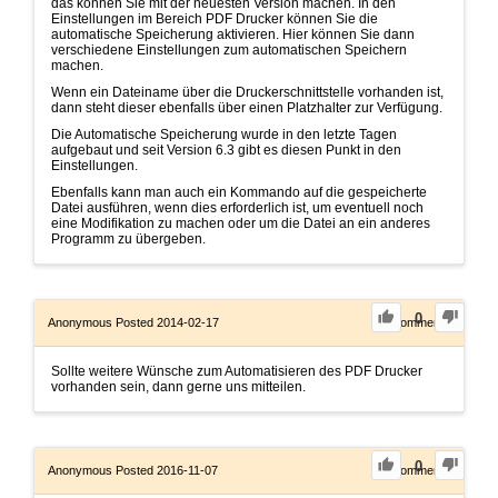
das können Sie mit der neuesten Version machen. In den
Einstellungen im Bereich PDF Drucker können Sie die
automatische Speicherung aktivieren. Hier können Sie dann
verschiedene Einstellungen zum automatischen Speichern
machen.
Wenn ein Dateiname über die Druckerschnittstelle vorhanden ist,
dann steht dieser ebenfalls über einen Platzhalter zur Verfügung.
Die Automatische Speicherung wurde in den letzte Tagen
aufgebaut und seit Version 6.3 gibt es diesen Punkt in den
Einstellungen.
Ebenfalls kann man auch ein Kommando auf die gespeicherte
Datei ausführen, wenn dies erforderlich ist, um eventuell noch
eine Modifikation zu machen oder um die Datei an ein anderes
Programm zu übergeben.
0
Anonymous
Posted 2014-02-17
0
Comments
Sollte weitere Wünsche zum Automatisieren des PDF Drucker
vorhanden sein, dann gerne uns mitteilen.
0
Anonymous
Posted 2016-11-07
0
Comments