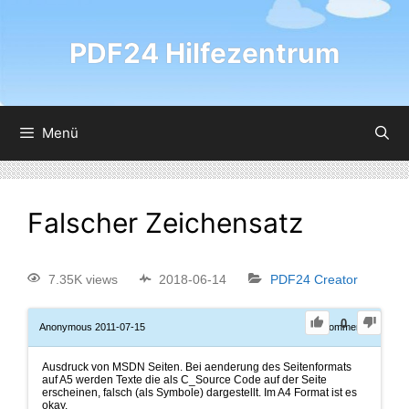
PDF24 Hilfezentrum
Menü
Falscher Zeichensatz
7.35K views
2018-06-14
PDF24 Creator
0
Anonymous
2011-07-15
0
Comments
Ausdruck von MSDN Seiten. Bei aenderung des Seitenformats
auf A5 werden Texte die als C_Source Code auf der Seite
erscheinen, falsch (als Symbole) dargestellt. Im A4 Format ist es
okay.