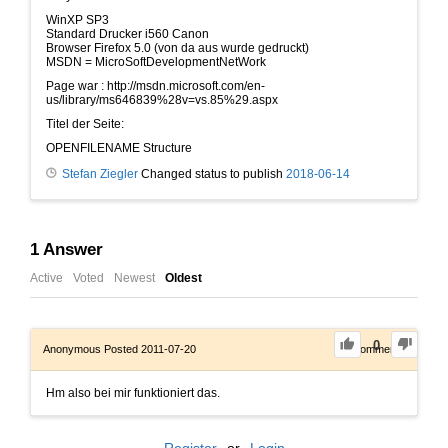
WinXP SP3
Standard Drucker i560 Canon
Browser Firefox 5.0 (von da aus wurde gedruckt)
MSDN = MicroSoftDevelopmentNetWork
Page war : http://msdn.microsoft.com/en-
us/library/ms646839%28v=vs.85%29.aspx
Titel der Seite:
OPENFILENAME Structure
Stefan Ziegler
Changed status to publish
2018-06-14
1
Answer
Active
Voted
Newest
Oldest
0
Anonymous
Posted 2011-07-20
0
Comments
Hm also bei mir funktioniert das.