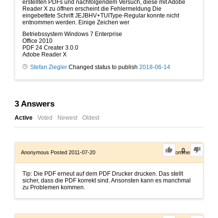
erstellten PDFs und nachfolgendem Versuch, diese mit Adobe
Reader X zu öffnen erscheint die Fehlermeldung Die
eingebettete Schrift JEJBHV+TUIType-Regular konnte nicht
entnommen werden. Einige Zeichen wer
Betriebssystem Windows 7 Enterprise
Office 2010
PDF 24 Creater 3.0.0
Adobe Reader X
Stefan Ziegler
Changed status to publish
2018-06-14
3
Answers
Active
Voted
Newest
Oldest
0
Anonymous
Posted 2011-07-20
0
Comments
Tip: Die PDF erneut auf dem PDF Drucker drucken. Das stellt
sicher, dass die PDF korrekt sind. Ansonsten kann es manchmal
zu Problemen kommen.