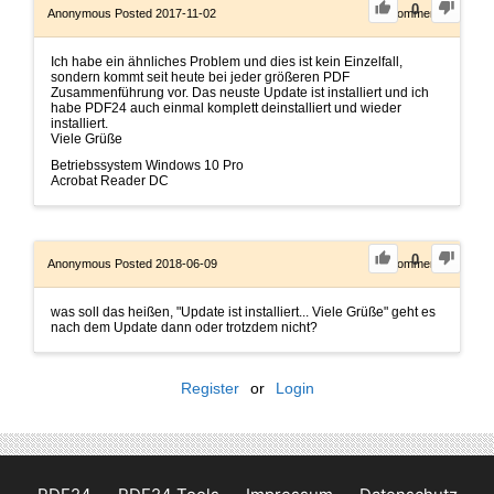
0
Anonymous
Posted 2017-11-02
0
Comments
Ich habe ein ähnliches Problem und dies ist kein Einzelfall,
sondern kommt seit heute bei jeder größeren PDF
Zusammenführung vor. Das neuste Update ist installiert und ich
habe PDF24 auch einmal komplett deinstalliert und wieder
installiert.
Viele Grüße
Betriebssystem Windows 10 Pro
Acrobat Reader DC
0
Anonymous
Posted 2018-06-09
0
Comments
was soll das heißen, "Update ist installiert... Viele Grüße" geht es
nach dem Update dann oder trotzdem nicht?
Register
or
Login