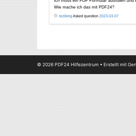
Ich muss ein PDF Formular ausfüllen und B
Wie mache ich das mit PDF24?
rezibing
Asked question
2023-03-07
© 2026 PDF24 Hilfezentrum
• Erstellt mit
Gen