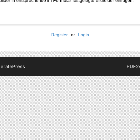
ilder in entsprechende im Formular festgelegte Bildfelder einfügen.
Register
or
Login
eratePress
PDF2