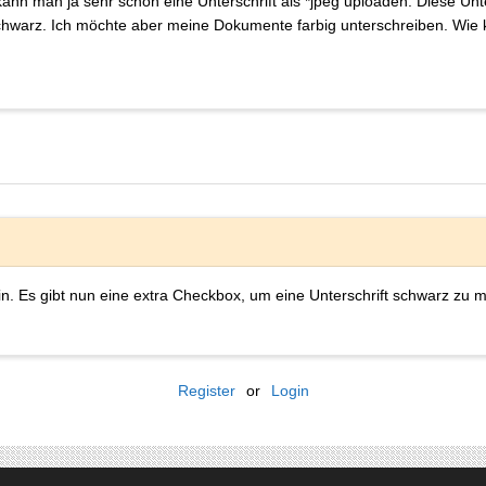
nn man ja sehr schön eine Unterschrift als *jpeg uploaden. Diese Unter
schwarz. Ich möchte aber meine Dokumente farbig unterschreiben. Wi
ein. Es gibt nun eine extra Checkbox, um eine Unterschrift schwarz zu 
Register
or
Login