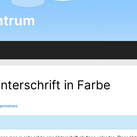
ntrum
terschrift in Farbe
lgemeines