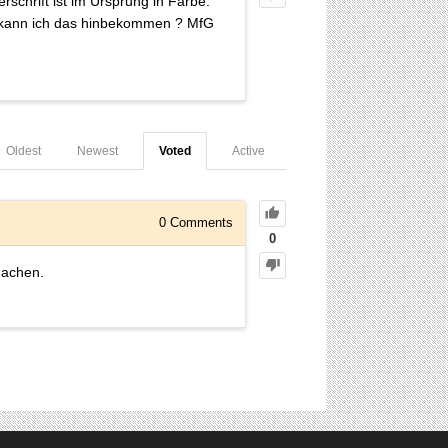
schrift ist im Ursprung in Farbe.
e kann ich das hinbekommen ? MfG
Oldest
Newest
Voted
Active
0
Comments
0
machen.