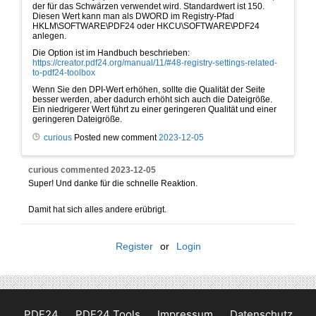
der für das Schwärzen verwendet wird. Standardwert ist 150.
Diesen Wert kann man als DWORD im Registry-Pfad
HKLM\SOFTWARE\PDF24 oder HKCU\SOFTWARE\PDF24
anlegen.
Die Option ist im Handbuch beschrieben:
https://creator.pdf24.org/manual/11/#48-registry-settings-related-
to-pdf24-toolbox
Wenn Sie den DPI-Wert erhöhen, sollte die Qualität der Seite
besser werden, aber dadurch erhöht sich auch die Dateigröße.
Ein niedrigerer Wert führt zu einer geringeren Qualität und einer
geringeren Dateigröße.
curious
Posted new comment
2023-12-05
curious
commented
2023-12-05
Super! Und danke für die schnelle Reaktion.
Damit hat sich alles andere erübrigt.
Register
or
Login
PDF24
PDF24 Tools
Impressum
Datenschutz