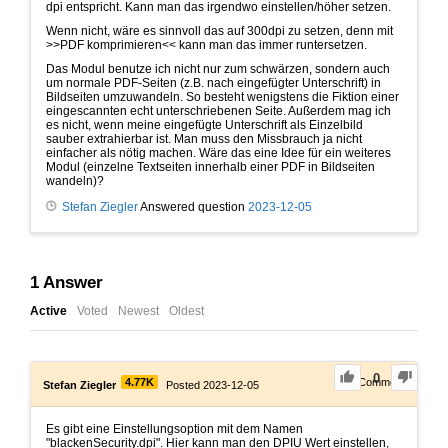
dpi entspricht. Kann man das irgendwo einstellen/höher setzen.
Wenn nicht, wäre es sinnvoll das auf 300dpi zu setzen, denn mit
>>PDF komprimieren<< kann man das immer runtersetzen.
Das Modul benutze ich nicht nur zum schwärzen, sondern auch
um normale PDF-Seiten (z.B. nach eingefügter Unterschrift) in
Bildseiten umzuwandeln. So besteht wenigstens die Fiktion einer
eingescannten echt unterschriebenen Seite. Außerdem mag ich
es nicht, wenn meine eingefügte Unterschrift als Einzelbild
sauber extrahierbar ist. Man muss den Missbrauch ja nicht
einfacher als nötig machen. Wäre das eine Idee für ein weiteres
Modul (einzelne Textseiten innerhalb einer PDF in Bildseiten
wandeln)?
Stefan Ziegler
Answered question
2023-12-05
1
Answer
Active
Voted
Newest
Oldest
0
4.77K
1
Comment
Stefan Ziegler
Posted 2023-12-05
Es gibt eine Einstellungsoption mit dem Namen
"blackenSecurity.dpi". Hier kann man den DPIU Wert einstellen,