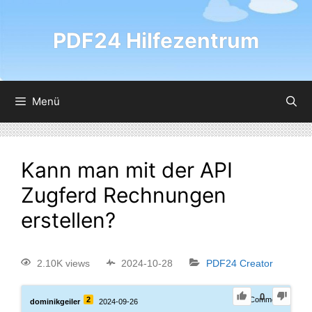
PDF24 Hilfezentrum
Menü
Kann man mit der API
Zugferd Rechnungen
erstellen?
2.10K views
2024-10-28
PDF24 Creator
0
2
1
Comment
dominikgeiler
2024-09-26