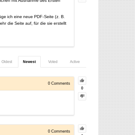
zeichen mit Ausnahme des Ersten
ge ich eine neue PDF-Seite (z. B.
die Seite auf, für die sie erstellt
Oldest
Newest
Voted
Active
0
Comments
0
0
Comments