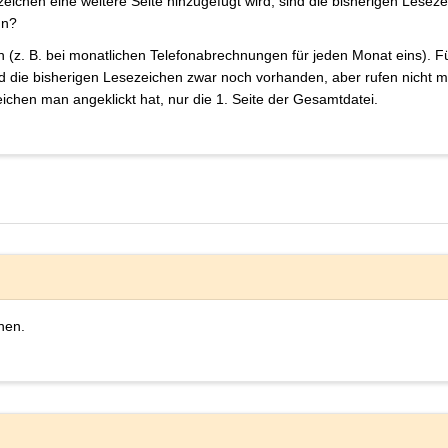
ichen eine weitere Seite hinzugefügt wird, sind die bisherigen Lese
un?
(z. B. bei monatlichen Telefonabrechnungen für jeden Monat eins). Fü
die bisherigen Lesezeichen zwar noch vorhanden, aber rufen nicht mehr 
ichen man angeklickt hat, nur die 1. Seite der Gesamtdatei.
hen.