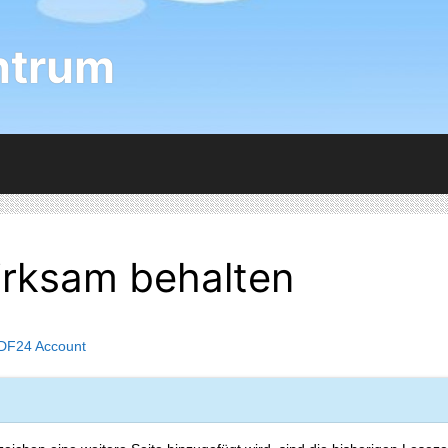
ntrum
irksam behalten
DF24 Account