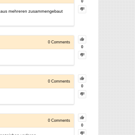
0
und aus mehreren zusammengebaut
0
Comments
0
0
Comments
0
0
Comments
0