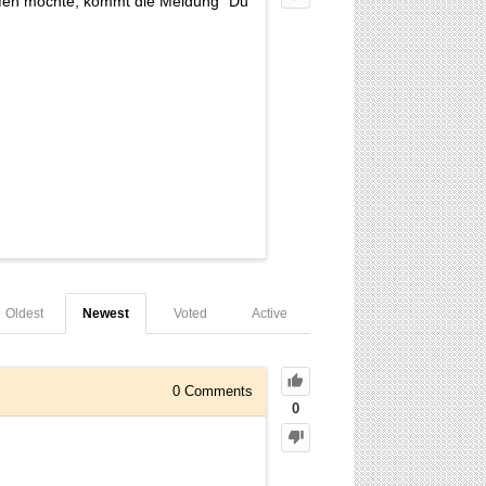
reifen möchte, kommt die Meldung "Du
Oldest
Newest
Voted
Active
0
Comments
0