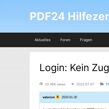
PDF24 Hilfeze
Aktuelles
Foren
Fragen
Login: Kein Zug
10.96K views
2022-07-07
P
valerion
6
2020-01-30