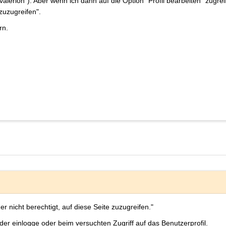
alerion"). Aber wenn ich dann auf die Option "Profil bearbeiten" zug
 zuzugreifen".
rn.
er nicht berechtigt, auf diese Seite zuzugreifen."
r einlogge oder beim versuchten Zugriff auf das Benutzerprofil.