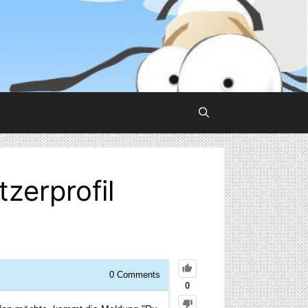
tzerprofil
0
Comments
0