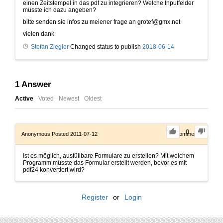
einen Zeitstempel in das pdf zu integrieren? Welche Inputfelder
müsste ich dazu angeben?
bitte senden sie infos zu meiener frage an grotef@gmx.net
vielen dank
Stefan Ziegler
Changed status to publish
2018-06-14
1
Answer
Active
Voted
Newest
Oldest
0
Anonymous
Posted 2011-07-12
0
Comments
Ist es möglich, ausfüllbare Formulare zu erstellen? Mit welchem
Programm müsste das Formular erstellt werden, bevor es mit
pdf24 konvertiert wird?
Register
or
Login