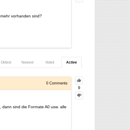
t mehr vorhanden sind?
Oldest
Newest
Voted
Active
0
Comments
0
, dann sind die Formate A0 usw. alle