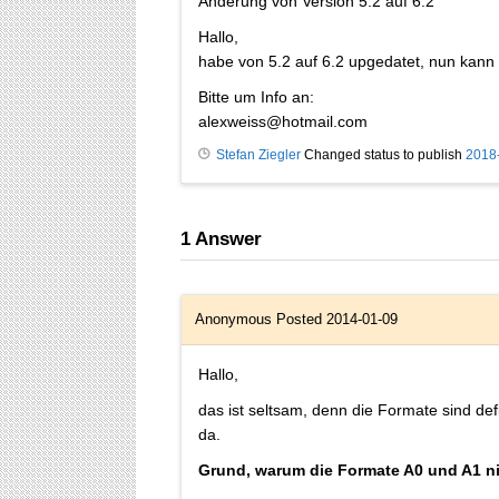
Änderung von Version 5.2 auf 6.2
Hallo,
habe von 5.2 auf 6.2 upgedatet, nun kann 
Bitte um Info an:
alexweiss@hotmail.com
Stefan Ziegler
Changed status to publish
2018
1
Answer
Anonymous
Posted 2014-01-09
Hallo,
das ist seltsam, denn die Formate sind def
da.
Grund, warum die Formate A0 und A1 n