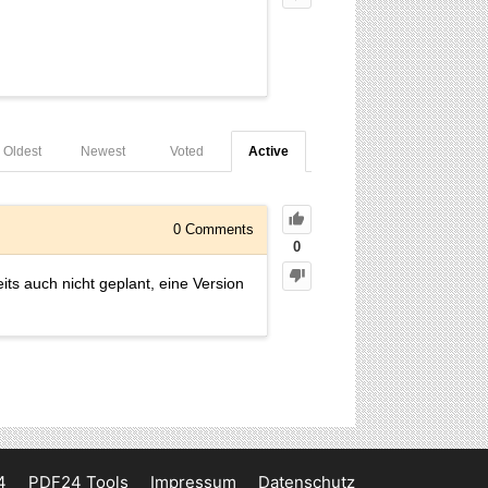
Oldest
Newest
Voted
Active
0
Comments
0
ts auch nicht geplant, eine Version
4
PDF24 Tools
Impressum
Datenschutz